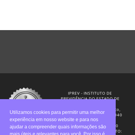
IPREV - INSTITUTO DE
PREVIDÊNCIA DO ESTADO DE
SANTA CATARINA
Rua Visconde de Ouro Preto,
Utilizamos cookies para permitir uma melhor
291 – Centro - CEP: 88020-040
experiência em nosso website e para nos
Florianópolis - SC
Telefones: (48) 3665-4600
ajudar a compreender quais informações são
HORÁRIO DE FUNCIONAMENTO:
mais úteis e relevantes para você. Por isso é