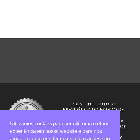
IPREV - INSTITUTO DE
PREVIDÊNCIA DO ESTADO DE
SANTA CATARINA
Rua Visconde de Ouro Preto,
Utilizamos cookies para permitir uma melhor
291 – Centro - CEP: 88020-040
experiência em nosso website e para nos
Florianópolis - SC
Telefones: (48) 3665-4600
ajudar a compreender quais informações são