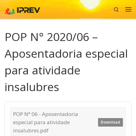
Search
Skip to content
Me
POP N° 2020/06 –
Aposentadoria especial
para atividade
insalubres
POP N° 06 - Aposentadoria
especial para atividade
Download
insalubres.pdf