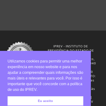
IPREV - INSTITUTO DE
PREVIDÊNCIA DO ESTADO DE
SANTA CATARINA
Rua Visconde de Ouro Preto,
Utilizamos cookies para permitir uma melhor
291 – Centro - CEP: 88020-040
experiência em nosso website e para nos
Florianópolis - SC
Telefones: (48) 3665-4600
ajudar a compreender quais informações são
HORÁRIO DE FUNCIONAMENTO:
mais úteis e relevantes para você. Por isso é
Central de Atendimento: das
importante que você concorde com a política
12h30 às 18h
Sede administrativa: 7h30 às
de uso do IPREV.
19h
Desenvolvimento: CIASC |
Eu aceito
Gestão do conteúdo: IPREV