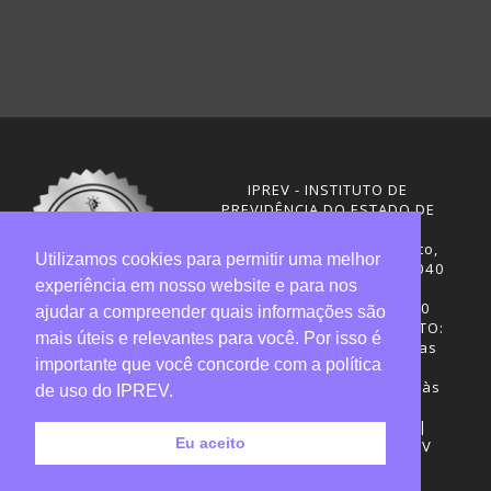
IPREV - INSTITUTO DE
PREVIDÊNCIA DO ESTADO DE
SANTA CATARINA
Rua Visconde de Ouro Preto,
Utilizamos cookies para permitir uma melhor
291 – Centro - CEP: 88020-040
experiência em nosso website e para nos
Florianópolis - SC
Telefones: (48) 3665-4600
ajudar a compreender quais informações são
HORÁRIO DE FUNCIONAMENTO:
mais úteis e relevantes para você. Por isso é
Central de Atendimento: das
importante que você concorde com a política
12h30 às 18h
Sede administrativa: 7h30 às
de uso do IPREV.
19h
Desenvolvimento: CIASC |
Eu aceito
Gestão do conteúdo: IPREV