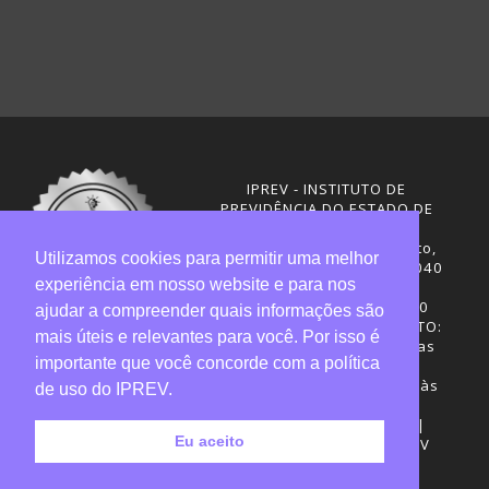
IPREV - INSTITUTO DE
PREVIDÊNCIA DO ESTADO DE
SANTA CATARINA
Rua Visconde de Ouro Preto,
Utilizamos cookies para permitir uma melhor
291 – Centro - CEP: 88020-040
experiência em nosso website e para nos
Florianópolis - SC
Telefones: (48) 3665-4600
ajudar a compreender quais informações são
HORÁRIO DE FUNCIONAMENTO:
mais úteis e relevantes para você. Por isso é
Central de Atendimento: das
importante que você concorde com a política
12h30 às 18h
Sede administrativa: 7h30 às
de uso do IPREV.
19h
Desenvolvimento: CIASC |
Eu aceito
Gestão do conteúdo: IPREV