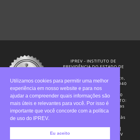
IPREV - INSTITUTO DE
PREVIDÊNCIA DO ESTADO DE
SANTA CATARINA
Rua Visconde de Ouro Preto,
Utilizamos cookies para permitir uma melhor
291 – Centro - CEP: 88020-040
experiência em nosso website e para nos
Florianópolis - SC
Telefones: (48) 3665-4600
ajudar a compreender quais informações são
HORÁRIO DE FUNCIONAMENTO:
mais úteis e relevantes para você. Por isso é
Central de Atendimento: das
importante que você concorde com a política
12h30 às 18h
Sede administrativa: 7h30 às
de uso do IPREV.
19h
Desenvolvimento: CIASC |
Eu aceito
Gestão do conteúdo: IPREV