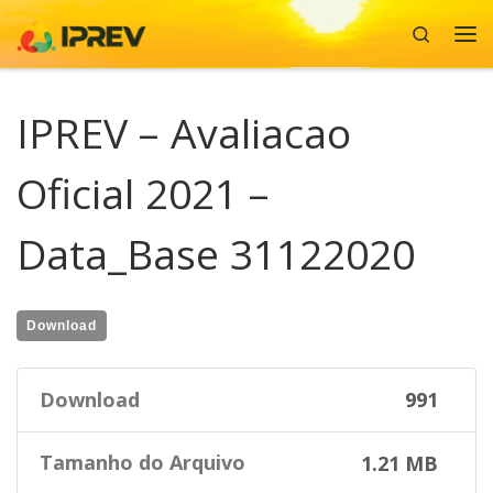
Search
Skip to content
Me
IPREV – Avaliacao
Oficial 2021 –
Data_Base 31122020
Download
Download
991
Tamanho do Arquivo
1.21 MB