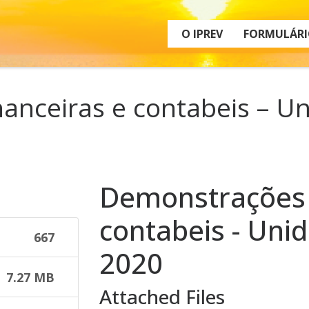
O IPREV
FORMULÁRI
anceiras e contabeis – Un
Demonstrações 
contabeis - Uni
667
2020
7.27 MB
Attached Files