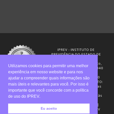
IPREV - INSTITUTO DE
PREVIDÊNCIA DO ESTADO DE
SANTA CATARINA
Rua Visconde de Ouro Preto,
Utilizamos cookies para permitir uma melhor
291 – Centro - CEP: 88020-040
experiência em nosso website e para nos
Florianópolis - SC
Telefones: (48) 3665-4600
ajudar a compreender quais informações são
HORÁRIO DE FUNCIONAMENTO:
mais úteis e relevantes para você. Por isso é
Central de Atendimento: das
importante que você concorde com a política
12h30 às 18h
Sede administrativa: 7h30 às
de uso do IPREV.
19h
Desenvolvimento: CIASC |
Eu aceito
Gestão do conteúdo: IPREV