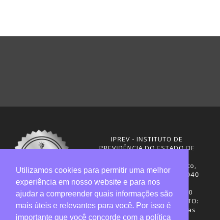
IPREV - INSTITUTO DE
PREVIDÊNCIA DO ESTADO DE
SANTA CATARINA
Rua Visconde de Ouro Preto,
Utilizamos cookies para permitir uma melhor
291 – Centro - CEP: 88020-040
experiência em nosso website e para nos
Florianópolis - SC
Telefones: (48) 3665-4600
ajudar a compreender quais informações são
HORÁRIO DE FUNCIONAMENTO:
mais úteis e relevantes para você. Por isso é
Central de Atendimento: das
importante que você concorde com a política
12h30 às 18h