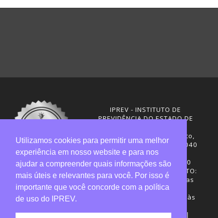
IPREV - INSTITUTO DE
PREVIDÊNCIA DO ESTADO DE
SANTA CATARINA
Rua Visconde de Ouro Preto,
Utilizamos cookies para permitir uma melhor
291 – Centro - CEP: 88020-040
experiência em nosso website e para nos
Florianópolis - SC
Telefones: (48) 3665-4600
ajudar a compreender quais informações são
HORÁRIO DE FUNCIONAMENTO:
mais úteis e relevantes para você. Por isso é
Central de Atendimento: das
importante que você concorde com a política
12h30 às 18h
Sede administrativa: 7h30 às
de uso do IPREV.
19h
Desenvolvimento: CIASC |