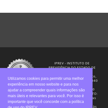
IPREV - INSTITUTO DE
PREVIDÊNCIA DO ESTADO DE
SANTA CATARINA
Rua Visconde de Ouro Preto,
Utilizamos cookies para permitir uma melhor
291 – Centro - CEP: 88020-040
experiência em nosso website e para nos
Florianópolis - SC
Telefones: (48) 3665-4600
ajudar a compreender quais informações são
HORÁRIO DE FUNCIONAMENTO:
mais úteis e relevantes para você. Por isso é
Central de Atendimento: das
importante que você concorde com a política
12h30 às 18h
Sede administrativa: 7h30 às
de uso do IPREV.