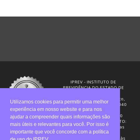
IPREV - INSTITUTO DE
PREVIDÊNCIA DO ESTADO DE
SANTA CATARINA
Rua Visconde de Ouro Preto,
Utilizamos cookies para permitir uma melhor
291 – Centro - CEP: 88020-040
experiência em nosso website e para nos
Florianópolis - SC
Telefones: (48) 3665-4600
ajudar a compreender quais informações são
HORÁRIO DE FUNCIONAMENTO:
mais úteis e relevantes para você. Por isso é
Central de Atendimento: das
importante que você concorde com a política
12h30 às 18h
Sede administrativa: 7h30 às
de uso do IPREV.