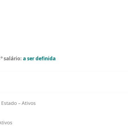
º salário:
a ser definida
 Estado – Ativos
Ativos