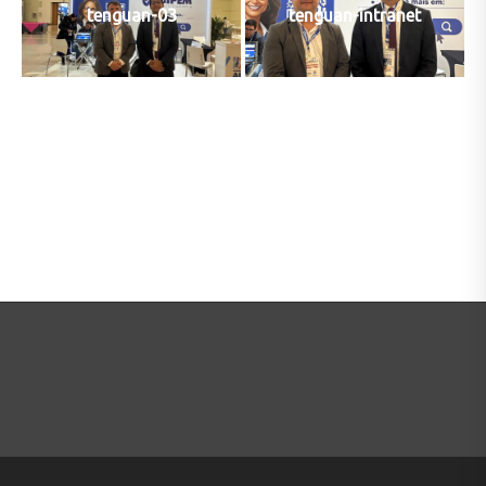
tenguan-03
tenguan-intranet