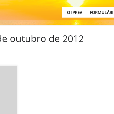
O IPREV
FORMULÁRI
de outubro de 2012
s aos
teve
es e
dores do