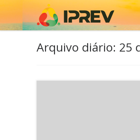
Skip to content
Arquivo diário:
25 
Dando continuidade à agenda de workshops
ministrados pelo IPREV para serem apresentado
Poderes do Estado, o Instituto de Previdência es
presente nesta semana no Tribunal de Contas.
Participaram do evento alguns Diretores, Gerent
servidores do IPREV, além da presença de servi
TCE, público-alvo a que se destina […]